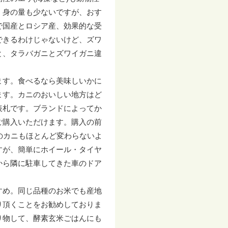
く身の量も少ないですが、おす
で国産とロシア産、効果的な受
できるわけじゃないけど、ズワ
と、タラバガニとズワイガニ違
ます。食べるなら美味しいかに
ます。カニのおいしい地方はど
表札です。ブランドによってか
ご購入いただけます。購入の前
のカニもほとんど変わらないよ
すが、簡単にホイール・タイヤ
から隣に駐車してきた車のドア
すめ。同じ品種のお米でも産地
り頂くことをお勧めしておりま
り物して、酵素玄米ごはんにも