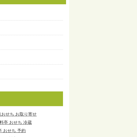
級おせち お取り寄せ
料亭 おせち 冷蔵
亭 おせち 予約