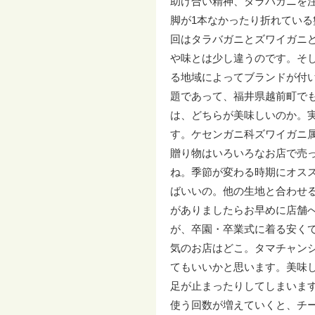
助け合い精神、タラバガニを
脚が1本なかったり折れてい
回はタラバガニとズワイガニ
や味とは少し違うのです。そ
る地域によってブランドが付
題であって、福井県越前町で
は、どちらが美味しいのか。
す。ケセンガニ科ズワイガニ
贈り物はいろいろなお店で売
ね。季節が変わる時期にオス
ばいいの。他の生地と合わせ
がありましたらお早めに店舗
が、卒園・卒業式に着る安く
気のお店はどこ。タマチャン
てもいいかと思います。美味
足が止まったりしてしまいま
使う回数が増えていくと、チ