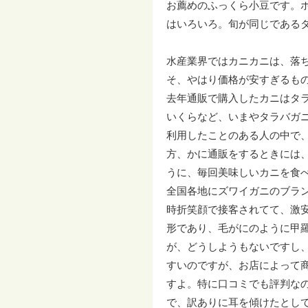
お薦めのふっくら小豆です。
はいろいろ。旬が同じである
水産業界ではカニカニは、落
そ、やはり価格が安すぎるも
去年通販で購入したカニはタ
いくらなど、いまやタラバガ
利用したことのある人の中で
方、かに通販をするときには
うに、毎回美味しいカニを食
全国各地にズワイガニのブラ
時折笑顔で接客されてて、激
形であり、毛がにのように甲
が、どうしようもないですし
すいのですが、お店によって
すよ。特に口コミでも評判な
で、訳ありに耳を傾けたとし