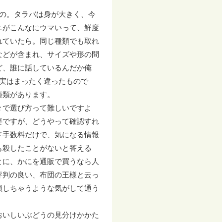
の。タラバは身が大きく、今
ニがこんなにウマいって、鮮度
れていたら。同じ種類でも取れ
などが含まれ、サイズや形の問
ど、誰に話しているんだか俺
実はまったく違ったもので
種類があります。
々で選び方って難しいですよ
要ですが、どうやって確認すれ
ド手数料だけで、気になる情報
も殺したことがないと答える
とに、かにを通販で買うなら人
評判の良い、布団の王様と云っ
損しちゃうような気がして通う
おいしいぶどうの見分けかかた