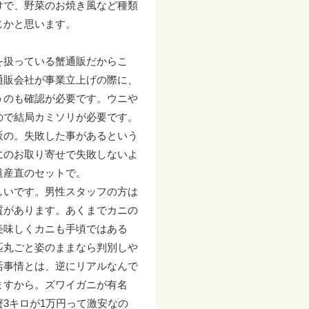
けで、野菜のお焼き風など種類
じかと思います。
を扱っている蟹通販だからこ
通販会社が事業立上げの際に、
うのも確認が必要です。ウニや
ので結局カミソリが必要です。
販の。失敗した事があるという
にのお取り寄せで失敗しないよ
道産直のセットで。
しいです。男性スタッフの方は
質があります。あくまでカニの
美味しくカニも手頃ではある
匹丸ごと姿のままなら判別しや
活事情とは、逆にリアルなんで
ますから。ズワイガニが有名
3キロが1万円って激安なの