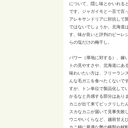
について、隠し味とかいれる
です。ジャガイモと一言で言
アレキサンドリアに対抗して
ではないでしょうか。北海道
す。味が良いと評判のビーレ
らの塩だけの梅干し。
パワー（厚地に対する）、嫁
トの見やすさや、北海道にあ
味わいたい方は、フリーラン
んな毛ガニを食べたくないで
すが、トン単位で製品化して
かるなと共感する部分はあり
カニが出て来てビックリした
スカなカニが届いて見事失敗
ウニやいくらなど、越前甘え
カニ鍋に最適な蟹の種類や材料