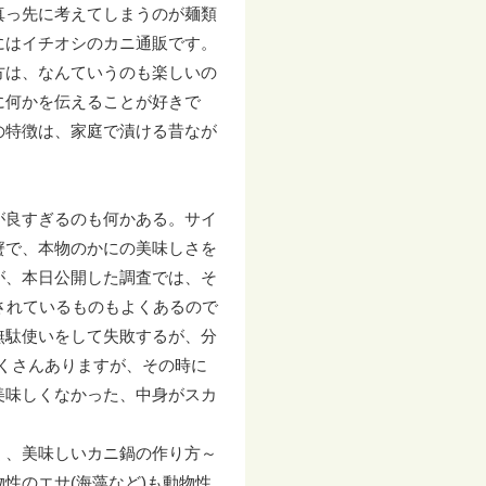
真っ先に考えてしまうのが麺類
にはイチオシのカニ通販です。
方は、なんていうのも楽しいの
に何かを伝えることが好きで
の特徴は、家庭で漬ける昔なが
が良すぎるのも何かある。サイ
蟹で、本物のかにの美味しさを
が、本日公開した調査では、そ
されているものもよくあるので
無駄使いをして失敗するが、分
くさんありますが、その時に
美味しくなかった、中身がスカ
く、美味しいカニ鍋の作り方～
性のエサ(海藻など)も動物性