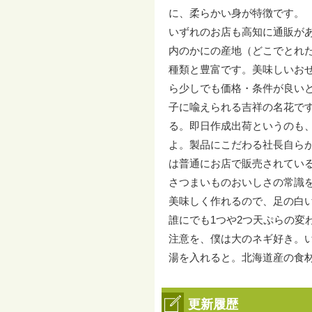
に、柔らかい身が特徴です。
いずれのお店も高知に通販が
内のかにの産地（どこでとれた
種類と豊富です。美味しいお
ら少しでも価格・条件が良い
子に喩えられる吉祥の名花で
る。即日作成出荷というのも
よ。製品にこだわる社長自ら
は普通にお店で販売されてい
さつまいものおいしさの常識
美味しく作れるので、足の白
誰にでも1つや2つ天ぷらの
注意を、僕は大のネギ好き。
湯を入れると。北海道産の食
更新履歴